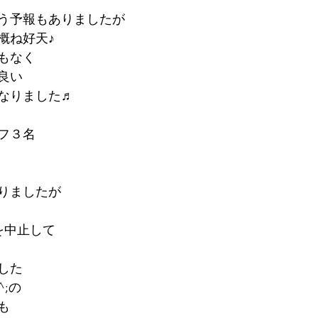
う予報もありましたが
概ね好天♪
もなく
良い
なりました♬
ッフ３名
りましたが
を中止して
した
;の
も