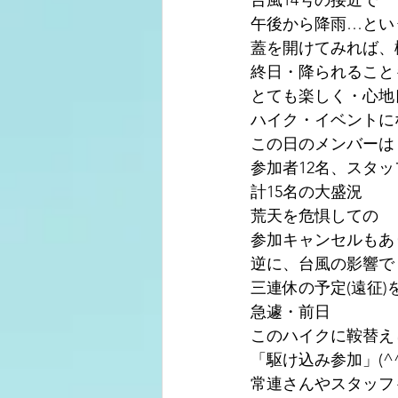
台風14号の接近で
午後から降雨…とい
蓋を開けてみれば、
終日・降られること
とても楽しく・心地
ハイク・イベントに
この日のメンバーは
参加者12名、スタ
計15名の大盛況
荒天を危惧しての
参加キャンセルもあ
逆に、台風の影響で
三連休の予定(遠征)
急遽・前日
このハイクに鞍替え
「駆け込み参加」(^^
常連さんやスタッフ