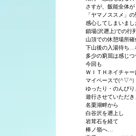
さすが、飯能全体が
「ヤマノススメ」の
感心してしまいまし
鎖場(沢遡上)での行
山頂での休憩場所確
下山後の入湯待ち…
多少の窮屈は感じつ
今回も
ＷＩＴＨネイチャー
マイペースで(^▽^)
ゆったり・のんびり
遊行させていただき
名栗湖畔から
白谷沢を遡上し
岩茸石を経て
棒ノ嶺へ…