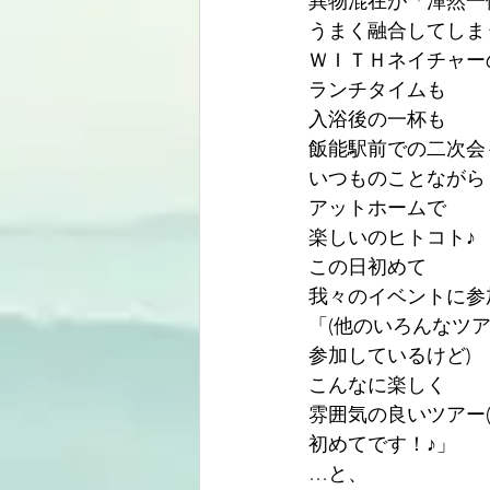
異物混在が「渾然一
うまく融合してしま
ＷＩＴＨネイチャー
ランチタイムも
入浴後の一杯も
飯能駅前での二次会も
いつものことながら
アットホームで
楽しいのヒトコト♪
この日初めて
我々のイベントに参
「(他のいろんなツ
参加しているけど)
こんなに楽しく
雰囲気の良いツアー(
初めてです！♪」
…と、