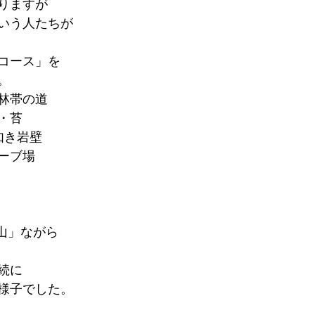
りますが
いう人たちが
コース」を
。
林帯の道
・苔
如き岩壁
ーブ場
低山」ながら
続に
様子でした。