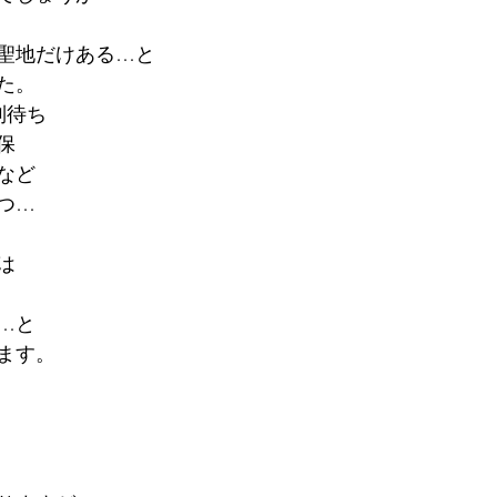
聖地だけある…と
た。
列待ち
保
など
つ…
は
…と
ます。