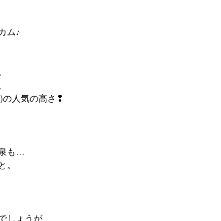
カム♪
。
、
)の人気の高さ❢
泉も…
と。
でしょうが