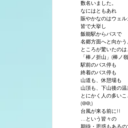
数名いました。
なにはともあれ
賑やかなのはウェル
皆で大挙し
飯能駅からバスで
名郷方面へと向かう
ところが驚いたのは
「棒ノ折山」(棒ノ嶺
駅前のバス停も
終着のバス停も
山道も、休憩場も
山頂も、下山後の温
とにかく人の多いこ
(@@;)
台風が来る前に!!
…という皆々の
期待・思惑もあるの