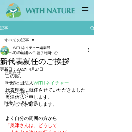
記事
すべての記事
WITHネイチャー編集部
すべての記事
2022年4月22日
読了時間: 3分
新代表就任のご挨拶
イベント報告
更新日：
2022年4月27日
お知らせ
この度、
コラム
一般社団法人
WITHネイチャー
代表理事に就任させていただきました
スクール便り
奥津信弘と申します。
関東ふれあいの道
よろしくお願いします。
よく自分の周囲の方から
「奥津さんは、どうして