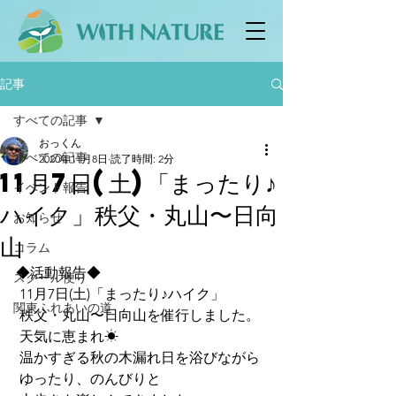
記事
すべての記事
おっくん
すべての記事
2020年11月8日
読了時間: 2分
11月7日(土)「まったり♪
イベント報告
ハイク」秩父・丸山〜日向
お知らせ
山
コラム
◆活動報告◆
スクール便り
 11月7日(土)「まったり♪ハイク」
関東ふれあいの道
 秩父・丸山〜日向山を催行しました。
 天気に恵まれ☀
 温かすぎる秋の木漏れ日を浴びながら
 ゆったり、のんびりと