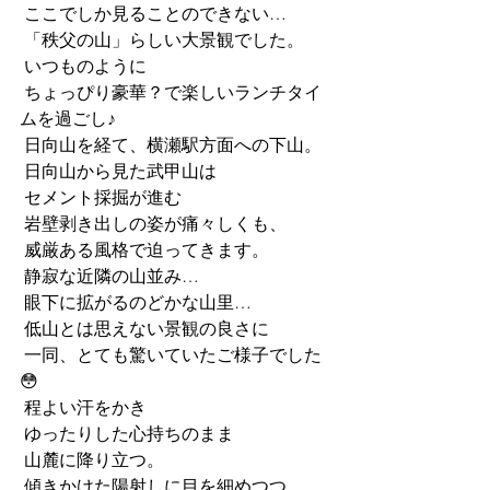
 ここでしか見ることのできない…
 「秩父の山」らしい大景観でした。
 いつものように
 ちょっぴり豪華？で楽しいランチタイ
ムを過ごし♪
 日向山を経て、横瀬駅方面への下山。
 日向山から見た武甲山は
 セメント採掘が進む
 岩壁剥き出しの姿が痛々しくも、
 威厳ある風格で迫ってきます。
 静寂な近隣の山並み…
 眼下に拡がるのどかな山里…
 低山とは思えない景観の良さに
 一同、とても驚いていたご様子でした
😳
 程よい汗をかき
 ゆったりした心持ちのまま
 山麓に降り立つ。
 傾きかけた陽射しに目を細めつつ