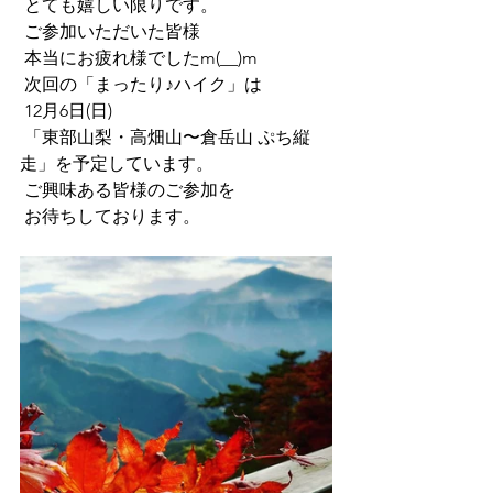
 とても嬉しい限りです。
 ご参加いただいた皆様
 本当にお疲れ様でしたm(__)m
 次回の「まったり♪ハイク」は
 12月6日(日)
 「東部山梨・高畑山〜倉岳山 ぷち縦
走」を予定しています。
 ご興味ある皆様のご参加を
 お待ちしております。