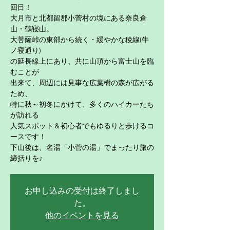
回目！
大月市と北都留郡小菅村の境にある奈良倉
山・鶴寝山。
大菩薩峠の東部から続く・緩やかな稜線(牛
ノ寝通り)
の延長線上にあり、共に山頂から富士山を臨
むことが
出来て、周辺には見事な広葉樹の森が広がる
ため、
特に秋～初冬にかけて、多くのハイカーたち
が訪れる
人気スポット＆初心者でもゆるりと歩けるコ
ースです！
下山後は、名湯「小菅の湯」でまったり旅の
締括りを♪
お申し込みの受付は終了しまし
た。
他のイベントを見る