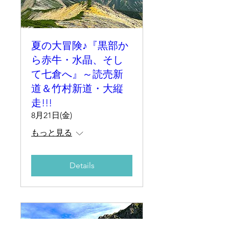
夏の大冒険♪『黒部か
ら赤牛・水晶、そし
て七倉へ』～読売新
道＆竹村新道・大縦
走!!!
8月21日(金)
もっと見る
Details