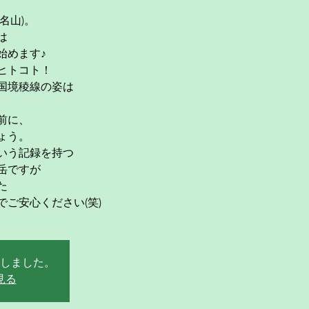
名山)。
は
始めます♪
ヒトコト！
国境稜線の姿は
前に、
ょう。
いう記録を持つ
岳ですが
た
ご安心ください(笑)
しました。
見る