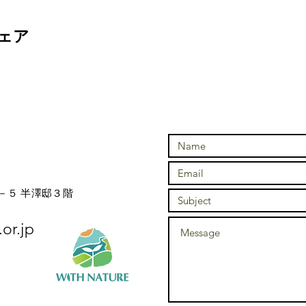
ェア
－５ 半澤邸３階
or.jp