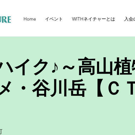
Home
イベント
WITHネイチャーとは
入会
ハイク♪～高山植
メ・谷川岳【Ｃ
町