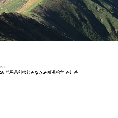
JST
1728 群馬県利根郡みなかみ町湯桧曽 谷川岳