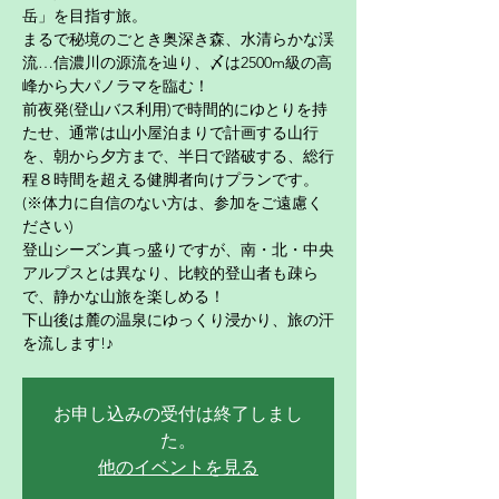
岳」を目指す旅。
まるで秘境のごとき奥深き森、水清らかな渓
流…信濃川の源流を辿り、〆は2500m級の高
峰から大パノラマを臨む！
前夜発(登山バス利用)で時間的にゆとりを持
たせ、通常は山小屋泊まりで計画する山行
を、朝から夕方まで、半日で踏破する、総行
程８時間を超える健脚者向けプランです。
(※体力に自信のない方は、参加をご遠慮く
ださい)
登山シーズン真っ盛りですが、南・北・中央
アルプスとは異なり、比較的登山者も疎ら
で、静かな山旅を楽しめる！
下山後は麓の温泉にゆっくり浸かり、旅の汗
を流します!♪
お申し込みの受付は終了しまし
た。
他のイベントを見る