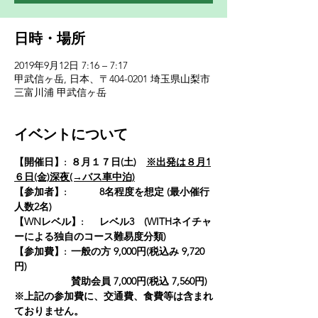
日時・場所
2019年9月12日 7:16 – 7:17
甲武信ヶ岳, 日本、〒404-0201 埼玉県山梨市
三富川浦 甲武信ヶ岳
イベントについて
【開催日】: 	８月１７日(土)　
※出発は８月1
６日(金)深夜(→バス車中泊)
【参加者】:　	8名程度を想定 (最小催行
人数2名) 
【WNレベル】:	レベル3　(WITHネイチャ
ーによる独自のコース難易度分類)
【参加費】: 	一般の方 9,000円(税込み 9,720
円)
		賛助会員 7,000円(税込 7,560円)
※上記の参加費に、交通費、食費等は含まれ
ておりません。