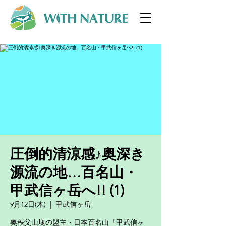
圧倒的清涼感♪奥深き
源流の地…百名山・
甲武信ヶ岳へ!! (1)
9月12日(木)
  |  
甲武信ヶ岳
奥秩父山塊の盟主・日本百名山「甲武信ヶ