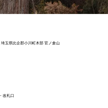
335 埼玉県比企郡小川町木部 官ノ倉山
・改札口 