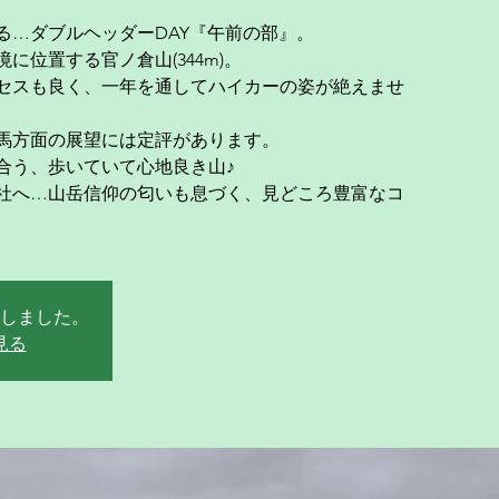
る…ダブルヘッダーDAY『午前の部』。
に位置する官ノ倉山(344m)。
セスも良く、一年を通してハイカーの姿が絶えませ
馬方面の展望には定評があります。
合う、歩いていて心地良き山♪
社へ…山岳信仰の匂いも息づく、見どころ豊富なコ
しました。
見る