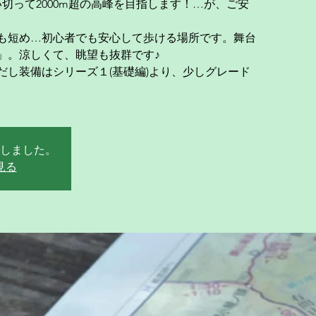
い切って2000m超の高峰を目指します！…が、ご安
も短め…初心者でも安心して歩ける場所です。舞台
」。涼しくて、眺望も抜群です♪
だし装備はシリーズ１(基礎編)より、少しグレード
しました。
見る