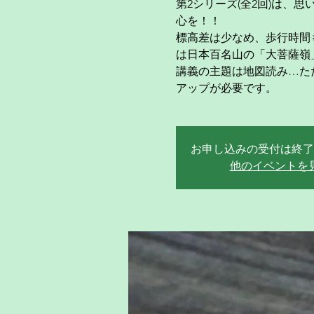
第2シリーズ(全2回)は、思
心を！！
標高差は少なめ、歩行時間
は日本百名山の「大菩薩嶺
講義の主題は地図読み…た
アップが必要です。
お申し込みの受付は終了
他のイベントを