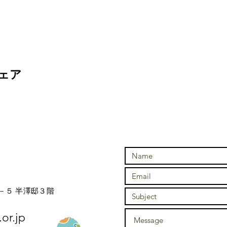
ェア
－５ 半澤邸３階
or.jp