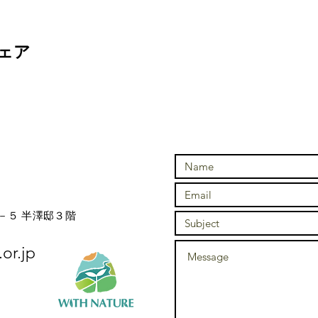
ェア
－５ 半澤邸３階
or.jp