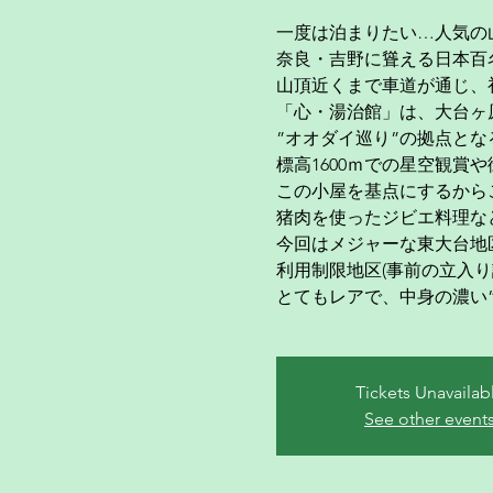
一度は泊まりたい…人気の
奈良・吉野に聳える日本百
山頂近くまで車道が通じ、
「心・湯治館」は、大台ヶ
”オオダイ巡り”の拠点と
標高1600ｍでの星空観賞
この小屋を基点にするから
猪肉を使ったジビエ料理な
今回はメジャーな東大台地
利用制限地区(事前の立入
とてもレアで、中身の濃い
Tickets Unavailab
See other event