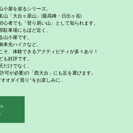
山小屋を巡るシリーズ。
名山「大台ヶ原山」(最高峰・日出ヶ岳)
初心者でも「登り易い山」として知られます。
原駐車場にもほど近く、
なる山小屋です。
や御来光ハイクなど、
こそ、体験できるアクティビティが多々あり！
ども好評です。
区だけでなく、
り許可が必要)の「西大台」にも足を運びます。
”オオダイ巡り"をお楽しみに…
le
s