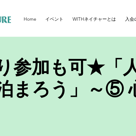
Home
イベント
WITHネイチャーとは
入会
り参加も可★「
泊まろう」～⑤ 