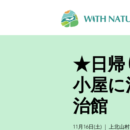
★日帰
小屋に
治館
11月16日(土)
  |  
上北山村