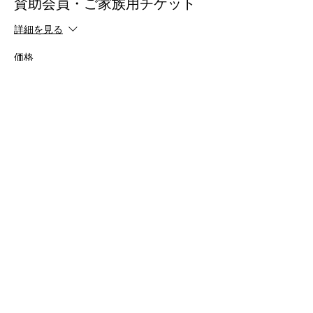
賛助会員・ご家族用チケット
詳細を見る
価格
￥9,000
+￥900 消費税
このイベントをシェア
一般社団法人 WITHネイチャー
お問い合わせ