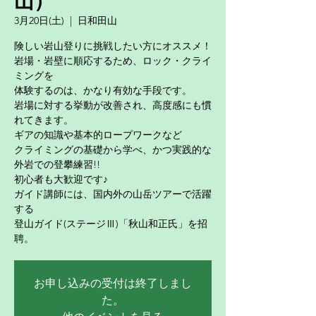
山）
3月20日(土)
  |  
日和田山
険しい岩山登りに挑戦したい方にオススメ！
岩場・岩壁に順応するため、ロック・クライ
ミングを
体験するのは、かなり有効な手段です。
岩場に対する挙動が改善され、高度感にも慣
れてきます。
ギアの知識や基本的ロープワークなど
クライミングの基礎から学べ、かつ実践的な
外岩での登攀練習!!
初心者も大歓迎です♪
ガイド講師には、国内外の山岳ツアーで活躍
する
登山ガイド(ステージⅢ)「秋山和正氏」を招
聘。
お申し込みの受付は終了しまし
た。