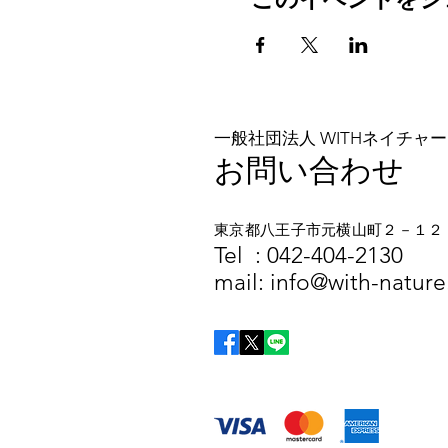
路線バスで富士急行「富士
もしくはJR「御殿場」駅
（ただし、バスの本数が少
・入浴ご希望者は、そのま
※入浴料や飲食代は、各参
※帰路のバス代も参加者個
一般社団法人 WITHネイチャー
［参考：入浴施設］
お問い合わせ
・山中湖温泉「紅富士の
(「富士山」駅までバスで20~
ホームページ
http://www.b
東京都八王子市元横山町２－１２
​​Tel :
042-404-2130
■参加条件■
mail:
info@with-nature.
●良好な健康状態であるこ
(重要な疾患や持病等があ
●事前に野外活動保険、ある
●トレッキングに必要なウ
(別途・当方が御案内する
■その他・留意事項■