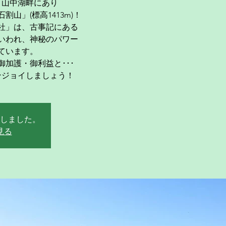
・山中湖畔にあり
山」(標高1413m)！
社」は、古事記にある
いわれ、神秘のパワー
ています。
加護・御利益と･･･
ンジョイしましょう！
しました。
見る