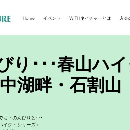
Home
イベント
WITHネイチャーとは
入会
びり･･･春山ハイ
山中湖畔・石割山
も・のんびりと･･･
ハイク・シリーズ♪