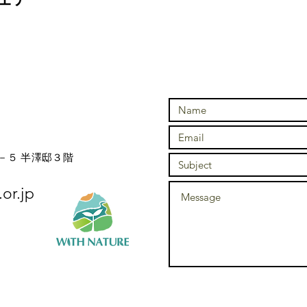
山」「河口湖」駅方面
方面に向かうことができます。
ないのでご注意ください）
ま有志でご入浴をお楽しみください。
加者にてご負担ください。
々人のご負担となります。
湯」
30分)
enifuji.co.jp/
－５ 半澤邸３階
or.jp
と。
る場合、ご参加をお断りする場合がございます)
いは山岳保険にご加入いただくこと(掛け捨て可)。
ェアや装備でご参加いただくこと。
「装備リスト」に準拠していただくこと)