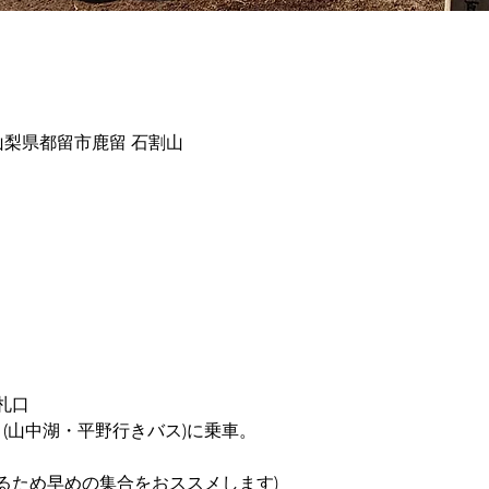
2 山梨県都留市鹿留 石割山
札口
」(山中湖・平野行きバス)に乗車。
るため早めの集合をおススメします)