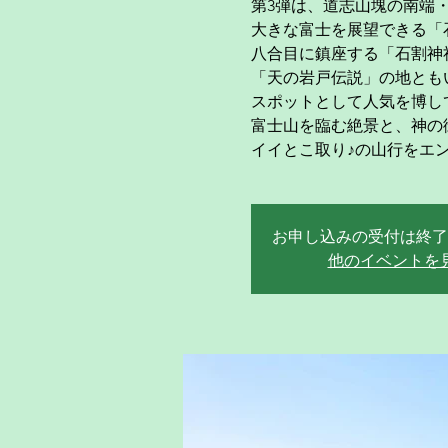
第3弾は、道志山塊の南端
大きな富士を展望できる「石割
八合目に鎮座する「石割神
「天の岩戸伝説」の地とも
スポットとして人気を博し
富士山を臨む絶景と、神の御
イイとこ取り♪の山行をエ
お申し込みの受付は終了
他のイベントを