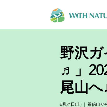
野沢ガ
♬」2
尾山へ
6月24日(土)
  |  
景信山か