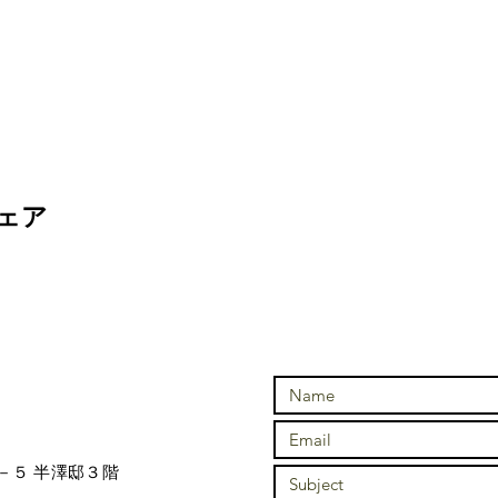
ェア
－５ 半澤邸３階