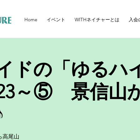
Home
イベント
WITHネイチャーとは
入会
イドの「ゆるハ
023～⑤ 景信山
♪
ら高尾山