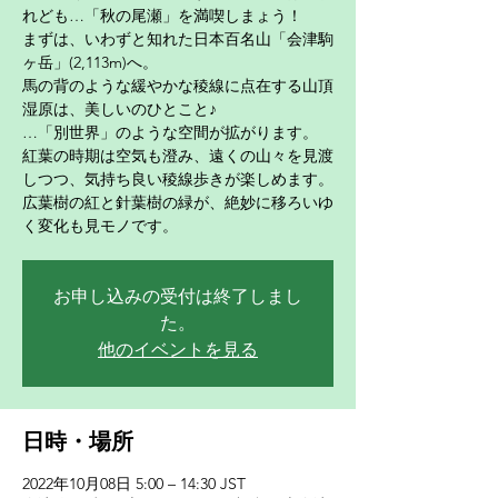
れども…「秋の尾瀬」を満喫しまょう！
まずは、いわずと知れた日本百名山「会津駒
ヶ岳」(2,113m)へ。
馬の背のような緩やかな稜線に点在する山頂
湿原は、美しいのひとこと♪
…「別世界」のような空間が拡がります。
紅葉の時期は空気も澄み、遠くの山々を見渡
しつつ、気持ち良い稜線歩きが楽しめます。
広葉樹の紅と針葉樹の緑が、絶妙に移ろいゆ
く変化も見モノです。
お申し込みの受付は終了しまし
た。
他のイベントを見る
日時・場所
2022年10月08日 5:00 – 14:30 JST