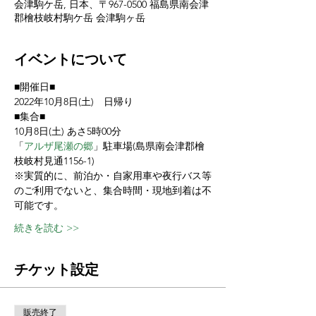
会津駒ケ岳, 日本、〒967-0500 福島県南会津
郡檜枝岐村駒ケ岳 会津駒ヶ岳
イベントについて
■開催日■
2022年10月8日(土)　日帰り
■集合■
10月8日(土) あさ5時00分
「
アルザ尾瀬の郷
」駐車場(島県南会津郡檜
枝岐村見通1156-1)
※実質的に、前泊か・自家用車や夜行バス等
のご利用でないと、集合時間・現地到着は不
可能です。
続きを読む >>
チケット設定
販売終了