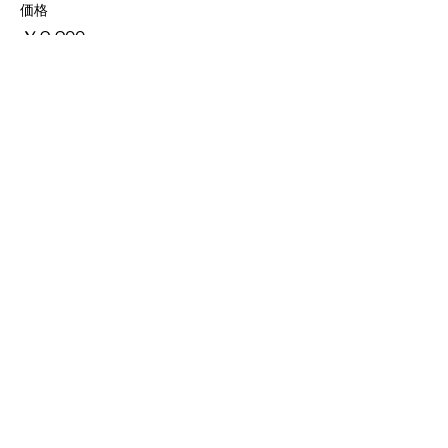
価格
￥9,900
消費税込み
このイベントをシェア
一般社団法人 WITHネイチャー
お問い合わせ
東京都八王子市元横山町２－１２－５ 半澤邸３階
​​Tel :
042-404-2130
mail:
info@with-nature.or.jp