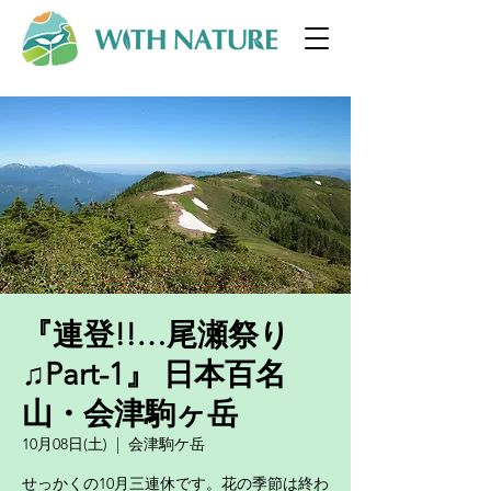
『連登!!…尾瀬祭り
♫Part-1』 日本百名
山・会津駒ヶ岳
10月08日(土)
  |  
会津駒ケ岳
せっかくの10月三連休です。花の季節は終わ