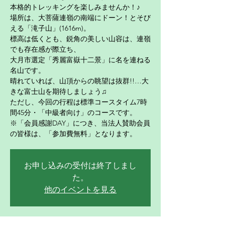
本格的トレッキングを楽しみませんか！♪
場所は、大菩薩連嶺の南端にドーン！とそび
える「滝子山」(1616m)。
標高は低くとも、鋭角の美しい山容は、連嶺
でも存在感が際立ち、
大月市選定「秀麗富嶽十二景」に名を連ねる
名山です。
晴れていれば、山頂からの眺望は抜群!!…大
きな富士山を期待しましょう♫
ただし、今回の行程は標準コースタイム7時
間45分・「中級者向け」のコースです。
※「会員感謝DAY」につき、当法人賛助会員
の皆様は、「参加費無料」となります。
お申し込みの受付は終了しまし
た。
他のイベントを見る