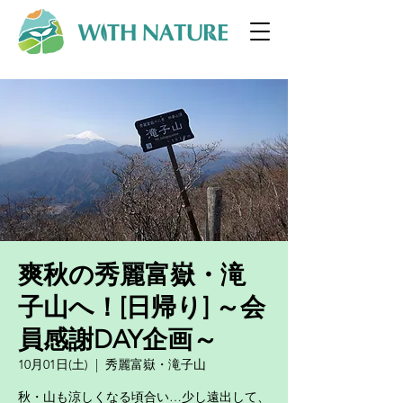
爽秋の秀麗富嶽・滝
子山へ！[日帰り] ～会
員感謝DAY企画～
10月01日(土)
  |  
秀麗富嶽・滝子山
秋・山も涼しくなる頃合い…少し遠出して、