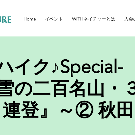
Home
イベント
WITHネイチャーとは
入会
イク♪Special-
6『雪の二百名山・
!３連登』～② 秋