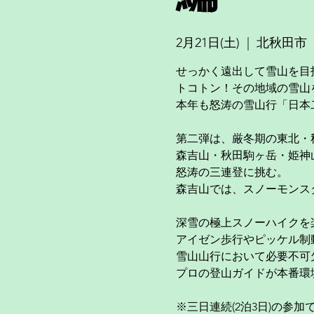
2月21日(土)
  |  
北秋田市
せっかく遠出して雪山を目
トコトン！その地域の雪山
本年も怒涛の雪山行「日本二
第二弾は、厳冬期の東北・
森吉山・秋田駒ヶ岳・姫神山
怒涛の三連登に挑む。
森吉山では、スノーモンス
深雪の極上スノーハイクを
アイゼン歩行やピッケル制動
雪山山行において必要不可
プロの登山ガイドが本番環
※三日連続(2泊3日)の参加