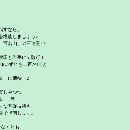
指すなら、
を堪能しましょう♪
百名山」の三連登!!!
秋田と岩手にて敢行！
(いずれも二百名山)と
ターに期待！♫
楽しみつつ
･･･等
欠な基礎技術も、
境で指南します。
でなくとも