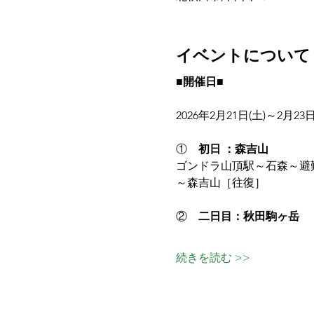
イベントについて
■開催日■
2026年2月21日(土)～2月23
①    
初日 ：森吉山
ゴンドラ山頂駅～石森～避
～森吉山［往復］
②    
二日目：秋田駒ヶ岳
続きを読む >>