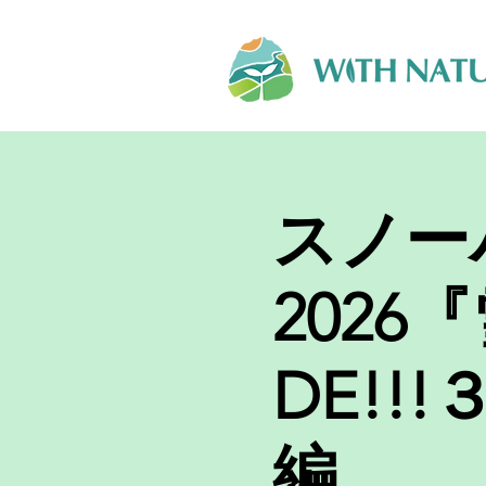
スノーハ
202
DE!!
編