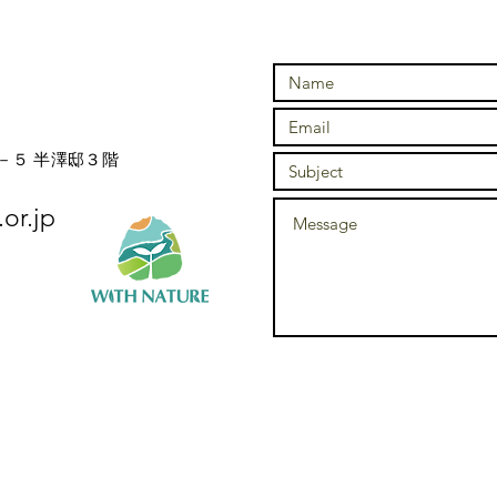
－５ 半澤邸３階
or.jp