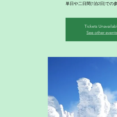
単日や二日間(1泊2日)で
Tickets Unavailab
See other event