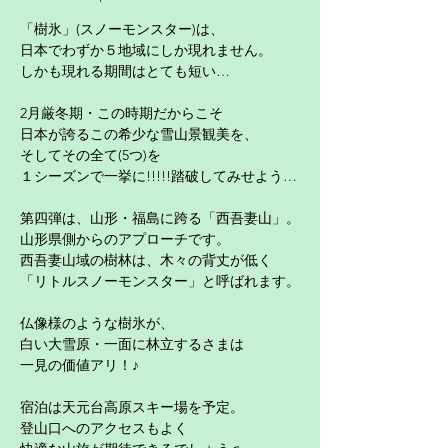
「樹氷」(スノーモンスター)は、
日本でわずか５地域にしか現れません。
しかも現れる期間はとても短い…
2月厳冬期・この時期だからこそ
日本が誇るこの希少な雪山景観美を、
そしてその全て(5つ)を
１シーズンで一挙に!!!!!踏破してみせよう…
第四弾は、山形・福島に跨る「西吾妻山」。
山形県側からのアプローチです。
西吾妻山域の樹林は、木々の背丈が低く
「リトルスノーモンスター」と呼ばれます。
仏像様のような樹氷が、
白い大雪原・一面に林立するさまは
一見の価値アリ！♪
宿泊は天元台高原スキー場を予定。
登山口へのアクセスもよく