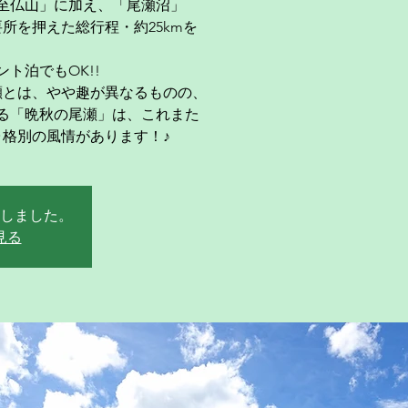
至仏山」に加え、「尾瀬沼」
要所を押えた総行程・約25kmを
ト泊でもOK!!
瀬とは、やや趣が異なるものの、
る「晩秋の尾瀬」は、これまた
･格別の風情があります！♪
しました。
見る