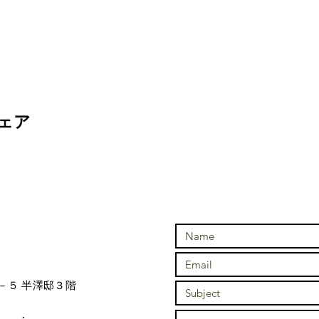
ェア
－５ 半澤邸３階