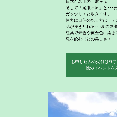
日本百名山の「燧ヶ岳」「
そして「尾瀬ヶ原」と･･･
ガッツリ！と歩きます。
体力に自信のある方は、テン
花が咲き乱れる･･･夏の尾
紅葉で朱色や黄金色に染ま
息を飲むほどの美しさ！･･
お申し込みの受付は終了
他のイベントを