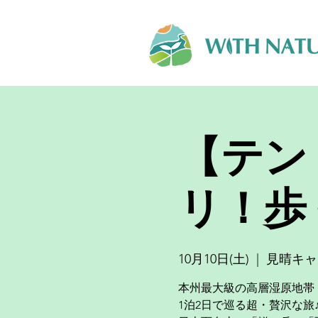
【テン
リ！歩
10月10日(土)
  |  
見晴キャ
本州最大級の高層湿原地帯
1泊2日で巡る超・贅沢な旅