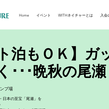
Home
イベント
WITHネイチャーとは
入会
ト泊もＯＫ】ガ
く･･･晩秋の尾瀬
ンプ場
・日本の至宝「尾瀬」を
♪