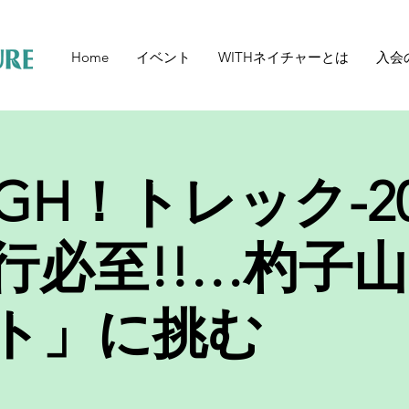
Home
イベント
WITHネイチャーとは
入会
GH！トレック-20
行必至!!…杓子
ト」に挑む