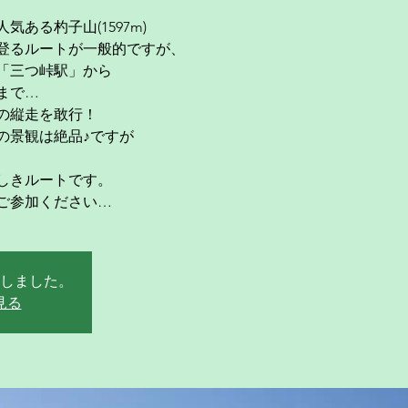
ある杓子山(1597m)
登るルートが一般的ですが、
「三つ峠駅」から
まで…
の縦走を敢行！
の景観は絶品♪ですが
しきルートです。
ご参加ください…
しました。
見る