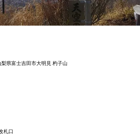
03 山梨県富士吉田市大明見 杓子山
り
改札口