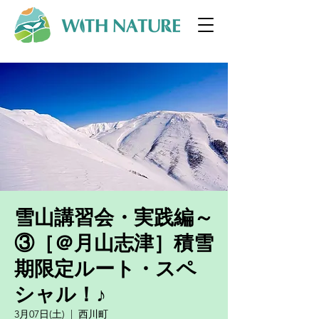
雪山講習会・実践編～
③［＠月山志津］積雪
期限定ルート・スペ
シャル！♪
3月07日(土)
  |  
西川町