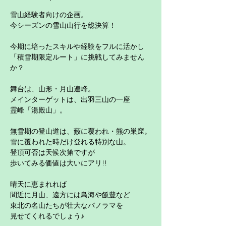
雪山経験者向けの企画。
今シーズンの雪山山行を総決算！
今期に培ったスキルや経験をフルに活かし
「積雪期限定ルート」に挑戦してみません
か？
舞台は、山形・月山連峰。
メインターゲットは、出羽三山の一座
霊峰「湯殿山」。
無雪期の登山道は、藪に覆われ・熊の巣窟。
雪に覆われた時だけ登れる特別な山。
登頂可否は天候次第ですが
歩いてみる価値は大いにアリ!!
晴天に恵まれれば
間近に月山、遠方には鳥海や飯豊など
東北の名山たちが壮大なパノラマを
見せてくれるでしょう♪