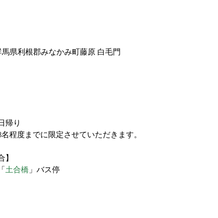
21 群馬県利根郡みなかみ町藤原 白毛門
・日帰り
8名程度までに限定させていただきます。
合】
「
土合橋
」バス停