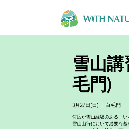
雪山講
毛門)
3月27日(日)
  |  
白毛門
何度か雪山経験のある…い
雪山山行において必要な基