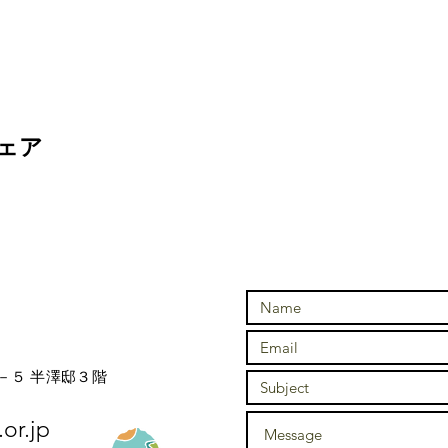
ェア
－５ 半澤邸３階
or.jp