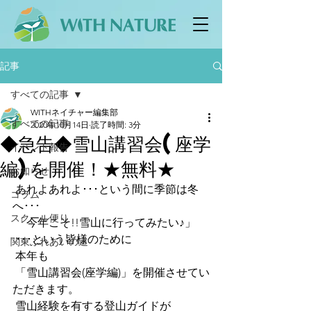
記事
すべての記事
WITHネイチャー編集部
すべての記事
2020年10月14日
読了時間: 3分
◆急告◆雪山講習会(座学
イベント報告
編)を開催！★無料★
お知らせ
 あれよあれよ･･･という間に季節は冬
コラム
へ･･･
スクール便り
 「今年こそ!!雪山に行ってみたい♪」
 ･･･という皆様のために
関東ふれあいの道
 本年も
 「雪山講習会(座学編)」を開催させてい
ただきます。
 雪山経験を有する登山ガイドが