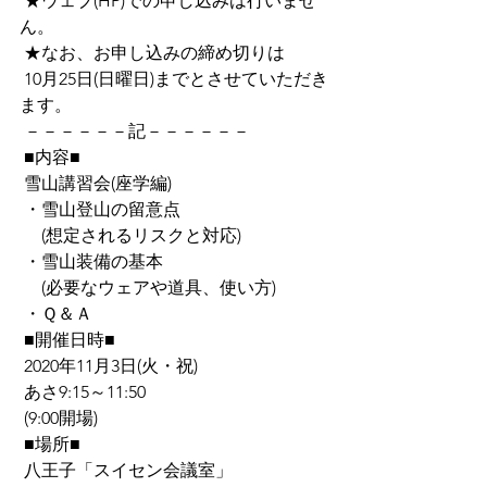
 ★ウェブ(HP)での申し込みは行いませ
ん。
 ★なお、お申し込みの締め切りは
 10月25日(日曜日)までとさせていただき
ます。
 －－－－－－記－－－－－－
 ■内容■
 雪山講習会(座学編)
 ・雪山登山の留意点
 　(想定されるリスクと対応)
 ・雪山装備の基本
 　(必要なウェアや道具、使い方)
 ・Ｑ＆Ａ
 ■開催日時■
 2020年11月3日(火・祝)
 あさ9:15～11:50
 (9:00開場)
 ■場所■
 八王子「スイセン会議室」