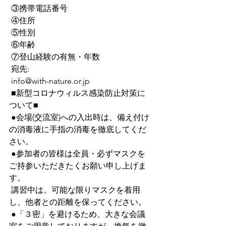
 ③携帯電話番号
 ④住所
 ⑤性別
 ⑥年齢
 ⑦登山経験の有無・年数
 宛先:
 info@with-nature.or.jp
 ■新型コロナウィルス感染防止対策に
ついて■
 ●会場(交流室)への入出時は、備え付け
の消毒液に手指の消毒を徹底してくだ
さい。
 ●参加者の皆様は全員・必ずマスクを
ご持参いただきたくお願い申し上げま
す。
 講習中は、可能な限りマスクを着用
し、他者との距離を保ってください。
 ●「３密」を避けるため、大きな会議