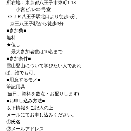
 所在地：東京都八王子市東町1-18 
         小宮ビル302号室
  ※ＪＲ八王子駅北口より徒歩5分、
    京王八王子駅から徒歩3分
 ■参加費■
 無料
 ★但し
 　最大参加者数は10名まで
 ■参加条件■
 雪山登山について学びたい人であれ
ば、誰でも可。
 ■用意するモノ■
 筆記用具
 (当日、資料を数点・お配りします)
 ■お申し込み方法■
 以下情報をご記入の上
 メールにてお申し込みください。
 ①氏名
 ②メールアドレス