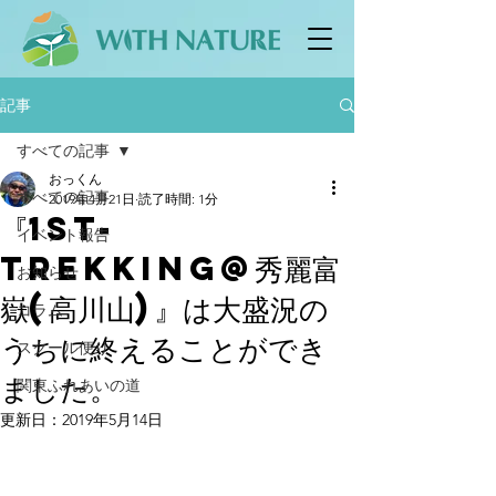
記事
すべての記事
おっくん
すべての記事
2019年4月21日
読了時間: 1分
『1st-
イベント報告
TREKKING@秀麗富
お知らせ
嶽(高川山)』は大盛況の
コラム
うちに終えることができ
スクール便り
ました。
関東ふれあいの道
更新日：
2019年5月14日