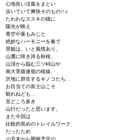
心地良い涼風をまとい
歩いていて爽快そのもの!!♫
たわわなススキの穂に
陽光が映え
青空や葉もみじと
絶妙なハーモニーを奏で
景観は、いと風情あり。
山麓に咲き誇る秋桜、
山頂から臨む三ツ峠山や
南大菩薩連嶺の稜線、
沢地に群生するキノコたち…
お目当ての富士山こそ
観れねども…
見どころ多き
山行だったと思います。
また今回は
比較的長めのトレイルワーク
だったため
10月末から開催予定の