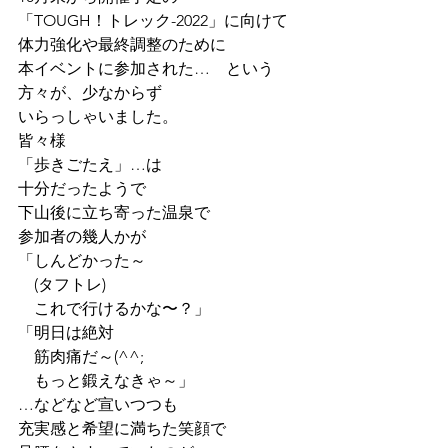
「TOUGH！トレック-2022」に向けて
体力強化や最終調整のために
本イベントに参加された…　という
方々が、少なからず
いらっしゃいました。
皆々様
「歩きごたえ」…は
十分だったようで
下山後に立ち寄った温泉で
参加者の幾人かが
「しんどかった～
　(タフトレ)
　これで行けるかな〜？」
「明日は絶対
　筋肉痛だ～(^^;
　もっと鍛えなきゃ～」
…などなど宣いつつも
充実感と希望に満ちた笑顔で