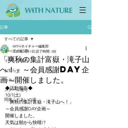
記事
すべての記事
WITHネイチャー編集部
すべての記事
2022年10月1日
読了時間: 3分
「爽秋の集計富嶽・滝子山
イベント報告
へ！」～会員感謝DAY企
お知らせ
画～開催しました。
コラム
◆活動報告◆
スクール便り
10/1(土)
関東ふれあいの道
「爽秋の集計富嶽・滝子山へ！」
～会員感謝DAY企画～
開催しました。
天気は朝から快晴!?