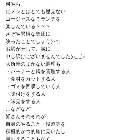
何やら
山メシとはとても思えない
ゴージャスな？ランチを
楽しんでいる？？？
さぞや異様な集団に
映ったことでしょう(^^;
お騒がせして、誠に
申し訳けございませんでした(o_ _)o
大所帯のまかない調理も
・バーナーと鍋を管理する人
・食材をカットする人
・ゴミを回収していく人
・味付けをする人
・味見をする人
…などなど
皆さんそれぞれが
自身のやること・役割等を
積極的かつ的確に見いだし
混乱することもなく