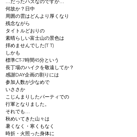
…だったハズなのですが…
何故か？日中
周囲の雲はどんより厚くなり
残念ながら
タイトルどおりの
素晴らしい富士山の景色は
拝めませんでした(T T)
しかも
標準CT-7時間45分という
長丁場のハイクを敬遠してか？
感謝DAY企画の割りには
参加人数が少なめで
いささか
こじんまりしたパーティでの
行軍となりました。
それでも…
秋めいてきた山々は
暑くなく・寒くもなく
時折・火照った身体に